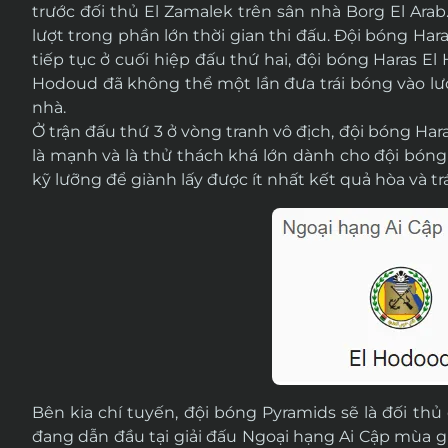
trước đối thủ El Zamalek trên sân nhà Borg El Ara
lượt trong phần lớn thời gian thi đấu. Đội bóng Har
tiếp tục ở cuối hiệp đấu thứ hai, đội bóng Haras E
Hodoud đã không thể một lần đưa trái bóng vào lướ
nhà.
Ở trận đấu thứ 3 ở vòng tranh vô địch, đội bóng Ha
là mạnh và là thử thách khá lớn dành cho đội bóng
kỹ lưỡng để giành lấy được ít nhất kết quả hòa và trá
Bên kia chí tuyến, đội bóng Pyramids sẽ là đối th
đang dẫn đầu tại giải đấu Ngoại hạng Ai Cập mùa g