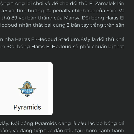
ng trong lối chơi và để cho đối thủ El Zamalek lấn
 45 với tình huống đá penalty chính xác của Said. Và
t thứ 89 với bàn thắng của Mansy. Đội bóng Haras El
Hodoud nhận thất bại cùng 2 bàn tay trắng trên sân
ân nhà Harras El-Hedoud Stadium. Đây là đối thủ khá
um. Đội bóng Haras El Hodoud sẽ phải chuẩn bị thật
 đây. Đội bóng Pyramids đang là câu lạc bộ bóng đá
 bảng và đang tiếp tục dẫn đầu tại nhóm cạnh tranh