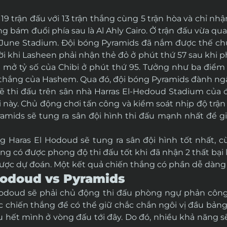
 19 trận đấu với 13 trận thắng cùng 5 trận hòa và chỉ nh
 bám đuổi phía sau là Al Ahly Cairo. Ở trận đấu vừa qua
 30 June Stadium. Đội bóng Pyramids đã nắm được thế chủ
i khi Lasheen phải nhận thẻ đỏ ở phút thứ 57 sau khi p
 mở tỷ số của Chibi ở phút thứ 95. Tưởng như ba điểm 
n thắng của Hashem. Qua đó, đội bóng Pyramids đành ng
sẽ thi đấu trên sân nhà Harras El-Hedoud Stadium của
này. Chủ động chơi tấn công và kiểm soát nhịp độ trận
amids sẽ tung ra sân đội hình thi đấu mạnh nhất để già
g Haras El Hodoud sẽ tung ra sân đội hình tốt nhất, cù
có được phong độ thi đấu tốt khi đã nhận 2 thất bại liê
ược dự đoán. Một kết quả chiến thắng có phần dễ dàng 
 Hodoud vs Pyramids
l Hodoud sẽ phải chủ động thi đấu phòng ngự phản công
iến thắng để có thể giữ chắc chắn ngôi vị đầu bảng trư
ết mình ở vòng đấu tới đây. Do đó, nhiều khả năng sẽ 