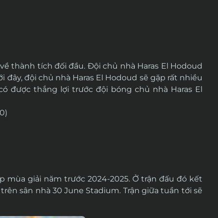
về thành tích đối đầu. Đội chủ nhà Haras El Hodoud
ới đây, đội chủ nhà Haras El Hodoud sẽ gặp rất nhiều
có được thắng lợi trước đội bóng chủ nhà Haras El
0)
ập mùa giải năm trước 2024-2025. Ở trận đấu đó kết
 trên sân nhà 30 June Stadium. Trận giữa tuần tới sẽ