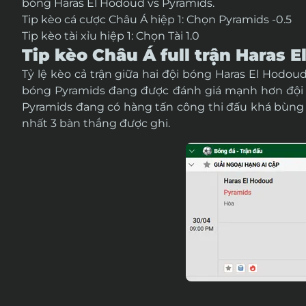
bóng Haras El Hodoud vs Pyramids.
Tip kèo cá cược Châu Á hiệp 1: Chọn Pyramids -0.5
Tip kèo tài xỉu hiệp 1: Chọn Tài 1.0
Tip kèo Châu Á full trận Haras
Tỷ lệ kèo cả trận giữa hai đội bóng Haras El Hodoud
bóng Pyramids đang được đánh giá mạnh hơn đội chủ
Pyramids đang có hàng tấn công thi đấu khá bùng nổ
nhất 3 bàn thắng được ghi.