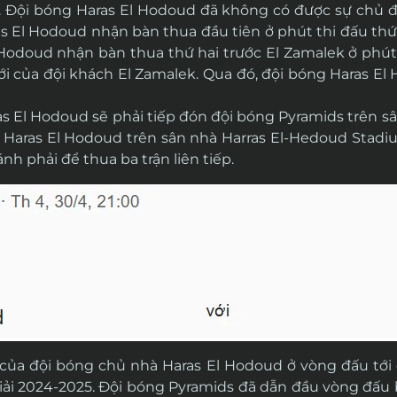
b. Đội bóng Haras El Hodoud đã không có được sự chủ độ
as El Hodoud nhận bàn thua đầu tiên ở phút thi đấu thứ
l Hodoud nhận bàn thua thứ hai trước El Zamalek ở phú
i của đội khách El Zamalek. Qua đó, đội bóng Haras El 
ras El Hodoud sẽ phải tiếp đón đội bóng Pyramids trên s
 Haras El Hodoud trên sân nhà Harras El-Hedoud Stadi
nh phải để thua ba trận liên tiếp.
ủ của đội bóng chủ nhà Haras El Hodoud ở vòng đấu tới
iải 2024-2025. Đội bóng Pyramids đã dẫn đầu vòng đấu