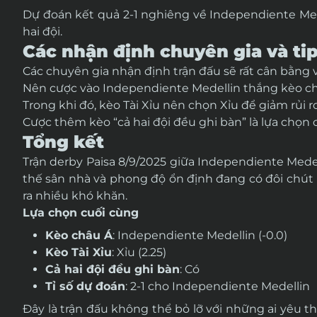
Dự đoán kết quả 2-1 nghiêng về Independiente Mede
hai đội.
Các nhận định chuyên gia và ti
Các chuyên gia nhận định trận đấu sẽ rất cân bằng 
Nên cược vào Independiente Medellin thắng kèo ch
Trong khi đó, kèo Tài Xỉu nên chọn Xỉu để giảm rủi ro
Cược thêm kèo “cả hai đội đều ghi bàn” là lựa chọn c
Tổng kết
Trận derby Paisa 8/9/2025 giữa Independiente Medell
thế sân nhà và phong độ ổn định đang có đôi chút 
ra nhiều khó khăn.
Lựa chọn cuối cùng
Kèo châu Á
: Independiente Medellin (-0.0)
Kèo Tài Xỉu
: Xỉu (2.25)
Cả hai đội đều ghi bàn
: Có
Tỉ số dự đoán
: 2-1 cho Independiente Medellin
Đây là trận đấu không thể bỏ lỡ với những ai yêu 