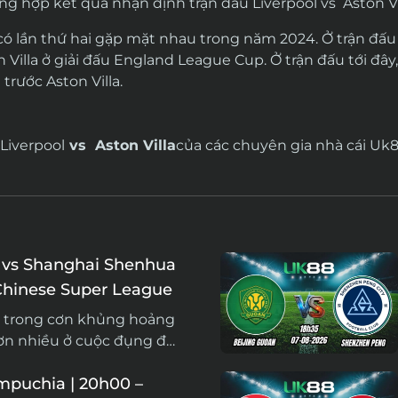
ng hợp kết quả nhận định trận đấu Liverpool vs Aston Vi
có lần thứ hai gặp mặt nhau trong năm 2024. Ở trận đấu tr
Villa ở giải đấu England League Cup. Ở trận đấu tới đây, L
trước Aston Villa.
Liverpool
vs Aston Villa
của các chuyên gia nhà cái U
u vs Shanghai Shenhua
 Chinese Super League
 trong cơn khủng hoảng
hơn nhiều ở cuộc đụng độ
t trận vòng 22. Cục diện
mpuchia | 20h00 –