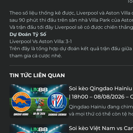
Tổ
Theo số liệu thống kê được, Liverpool và Aston Villa 
sau 90 phút thi đấu trên sân nhà Villa Park của Aston 
Và trận đấu tới đây Liverpool sẽ có được chiến thắng 
Dự Đoán Tỷ Số
Liverpool Vs Aston Villa: 3-1
Trên đây là tổng hợp dự đoán kết quả trận đấu giữa 
tham gia cá cược nhé.
TIN TỨC LIÊN QUAN
Soi kèo Qingdao Haini
| 18h00 – 08/08/2026 –
Qingdao Hainiu đang chìm
và mọi thứ có thể còn tệ 
với Shanghai Shenhua ở loạ
Soi kèo Việt Nam vs Ca
bảng