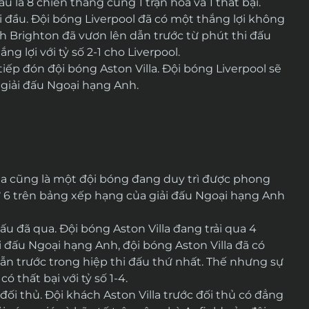
 là 8 chiến thắng cùng 1 trận hòa và 1 thất bại.
i đầu. Đội bóng Liverpool đã có một thắng lợi không
ch Brighton đã vươn lên dẫn trước từ phút thi đấu
g lợi với tỷ số 2-1 cho Liverpool.
tiếp đón đội bóng Aston Villa. Đội bóng Liverpool sẽ
 giải đấu Ngoại hạng Anh.
illa cũng là một đội bóng đang duy trì được phong
thứ 6 trên bảng xếp hạng của giải đấu Ngoại hạng Anh
ấu đã qua. Đội bóng Aston Villa đang trải qua 4
 đấu Ngoại hạng Anh, đội bóng Aston Villa đã có
ẫn trước trong hiệp thi đấu thứ nhất. Thế nhưng sự
 thất bại với tỷ số 1-4.
đối thủ. Đội khách Aston Villa trước đối thủ có đẳng