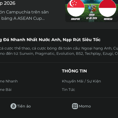
p 2026
đón Campuchia trên sân
n bảng A ASEAN Cup
đương kim vô địch Việt
g Đá Nhanh Nhất Nước Anh, Nạp Rút Siêu Tốc
á cược thể thao, cá cược bóng đá toàn cầu: Ngoại hạng Anh, Cup
ino đến từ:
Sunwin
, Pragmatic, Evolution, B52, Techplay, Ezugi,
THÔNG TIN
me Nhanh
Khuyến Mãi / Sự Kiện
me Bài
Tin Tức
Tiền ảo
Momo