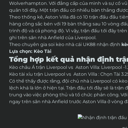
Wolverhampton. Với đẳng cấp của mình và sự cổ vũ c
quân tới đây. Một trận đấu có nhiều bàn thắng được 
Theo thống kê, Aston Villa đã có 10 trận đấu đầu tiê
hàng công sắc bén với 19 bàn thắng sau 10 vòng đấu
trình độ và cả phong độ. Vì vậy, trận đấu tới đây t
ghi trên sân nhà Anfield của Liverpool.
Theo chuyên gia soi kèo nhà cái UK88 nhận định
kè
Lựa chọn: Kèo Tài
Tổng hợp kết quả nhận định trậ
Kèo châu Á trận Liverpool vs Aston Villa: Liverpool -1
Kèo tài xỉu trận Liverpool vs Aston Villa : Chọn Tài 3.2
Có thể thấy được rằng, đội chủ nhà Liverpool có kèo
lệch khá là lớn ở hiện tại. Trận đấu tới đây sẽ là tr
trung vào việc phòng thủ và tổ chức phản công. Với 
ngay trên sân nhà Anfield trước Aston Villa ở vòng đ