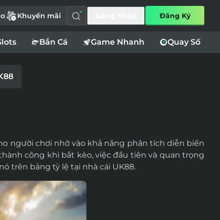
ao
Khuyến mãi
Đăng Nhập
Đăng Ký
Slots
Bắn Cá
Game Nhanh
Quay Số
K88
cho người chơi nhờ vào khả năng phân tích diễn biến
ể thành công khi bắt kèo, việc đầu tiên và quan trọng
 trên bảng tỷ lệ tại nhà cái UK88.