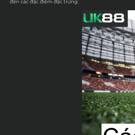
đến các đặc điểm đặc trưng: