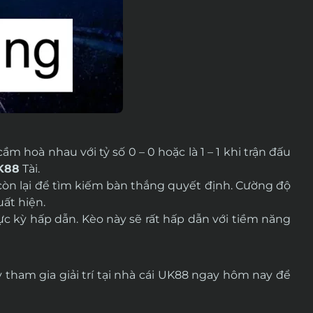
 hoà nhau với tỷ số 0 – 0 hoặc là 1 – 1 khi trận đấu
K88
Tài.
 còn lại để tìm kiếm bàn thắng quyết định. Cường độ
uất hiện.
ực kỳ hấp dẫn. Kèo này sẽ rất hấp dẫn với tiềm năng
y tham gia giải trí tại nhà cái UK88 ngay hôm nay để