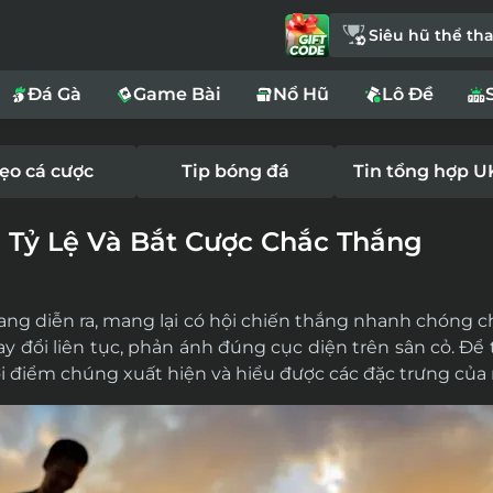
Siêu hũ thể th
Đá Gà
Game Bài
Nổ Hũ
Lô Đề
ẹo cá cược
Tip bóng đá
Tin tổng hợp U
 Tỷ Lệ Và Bắt Cược Chắc Thắng
 đang diễn ra, mang lại có hội chiến thắng nhanh chóng 
thay đổi liên tục, phản ánh đúng cục diện trên sân cỏ. Đ
 điểm chúng xuất hiện và hiểu được các đặc trưng của nó