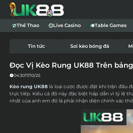
UK88
-
Nhà
Cái
Thể Thao
Live Casino
Table Games
Cá
Cược
Bóng
Tin tức
Soi kèo bóng đá
M
Đá
Nhanh
Đọc Vị Kèo Rung UK88 Trên bảng
Nhất
Nước
04:30
17/10/25
Anh,
Kèo rung UK88
là loại cược được đặt khi trận đấu
Nạp
trực tiếp. Kiểu cá độ này đặc biệt hấp dẫn vì tỷ lệ 
Rút
nhất của anh em đó là phải nhận diện chính xác thời
Siêu
Tốc