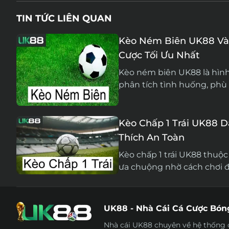
TIN TỨC LIÊN QUAN
Kèo Ném Biên UK88 Và Chiến Thuật Đặt
Cược Tối Ưu Nhất
Kèo ném biên UK88 là hình
phân tích tình huống, phù
yêu thích chiến thuật và qu
Kèo Chấp 1 Trái UK88 
Thích An Toàn
Kèo chấp 1 trái UK88 thuộ
ưa chuộng nhờ cách chơi đơn
UK88 - Nhà Cái Cá Cược Bón
Nhà cái UK88 chuyên về hệ thống c